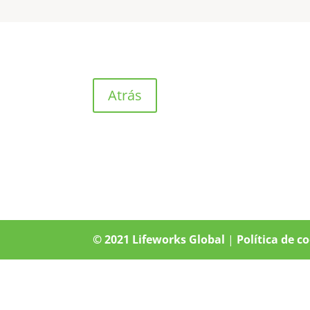
Atrás
© 2021 Lifeworks Global
|
Política de c
dizipal