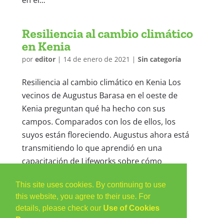
en el...
Resiliencia al cambio climático
en Kenia
por
editor
|
14 de enero de 2021
|
Sin categoría
Resiliencia al cambio climático en Kenia Los
vecinos de Augustus Barasa en el oeste de
Kenia preguntan qué ha hecho con sus
campos. Comparados con los de ellos, los
suyos están floreciendo. Augustus ahora está
transmitiendo lo que aprendió en una
capacitación de Lifeworks sobre cómo
desarrollar la resiliencia...
This site uses cookies. By continuing to use
this website, you agree to their use. For
« Entradas más antiguas
details, please check our
Use of Cookies